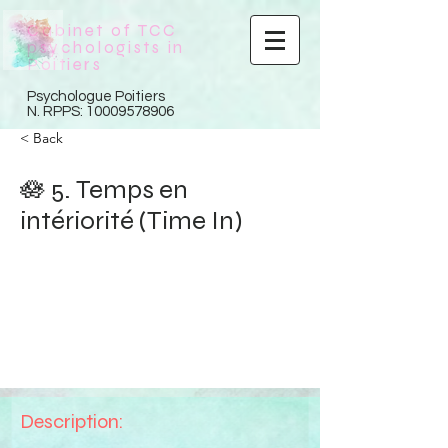
Cabinet of TCC
psychologists in
Poitiers
Psychologue Poitiers
N. RPPS:
10009578906
< Back
🪷 5. Temps en
intériorité (Time In)
Description: