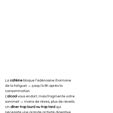
La 
caféine
 bloque l’adénosine (hormone 
de la fatigue) → jusqu’à 6h après la 
consommation.
L’
alcool
 vous endort, mais fragmente votre 
sommeil → moins de rêves, plus de réveils.
Un 
dîner trop lourd ou trop tard
 qui 
nécessite une grande activité digestive 