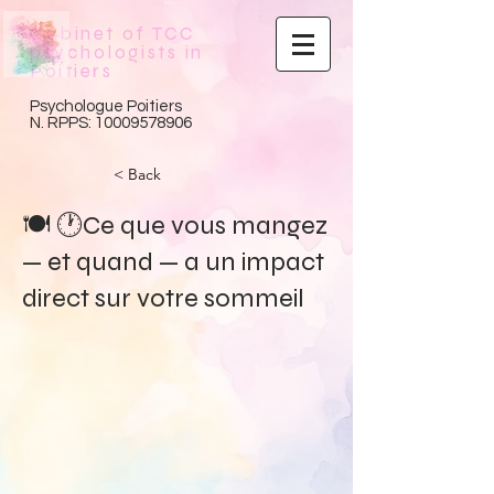
Cabinet of TCC
psychologists in
Poitiers
Psychologue Poitiers
N. RPPS:
10009578906
< Back
🍽 🕐Ce que vous mangez
— et quand — a un impact
direct sur votre sommeil