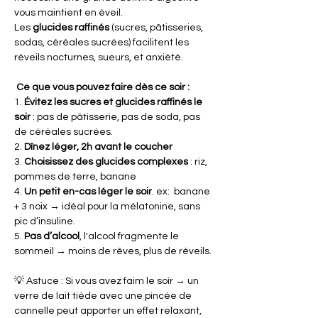
vous maintient en éveil.
Les 
glucides raffinés
 (sucres, pâtisseries, 
sodas, céréales sucrées) facilitent les 
réveils nocturnes, sueurs, et anxiété.
 Ce que vous pouvez faire dès ce soir :
1. 
Évitez les sucres et glucides raffinés le 
soir
 : pas de pâtisserie, pas de soda, pas 
de céréales sucrées.
2. 
Dînez léger, 2h avant le coucher
3. 
Choisissez des glucides complexes
 : riz, 
pommes de terre, banane
4. 
Un petit en-cas léger le soir
. ex:  banane 
+ 3 noix → idéal pour la mélatonine, sans 
pic d’insuline.
5. 
Pas d’alcool
, l'alcool fragmente le 
sommeil → moins de rêves, plus de réveils.
💡 Astuce : Si vous avez faim le soir → un 
verre de lait tiède avec une pincée de 
cannelle peut apporter un effet relaxant, 