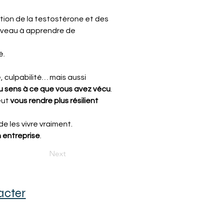
tion de la testostérone et des 
erveau à apprendre de 
é.
e, culpabilité… mais aussi 
u sens à ce que vous avez vécu
.
ut 
vous rendre plus résilient 
e les vivre vraiment.
n entreprise
.
Next
acter