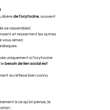
s
 libère 
de l’ocytocine
, souvent 
 de se rassembler).
pensent et ressentent les autres.
ue vous aimez.
cardiaques.
mais uniquement si l’ocytocine 
le 
besoin de lien social est 
ement au réflexe bien connu 
irement à ce qu’on pense, le 
ation :