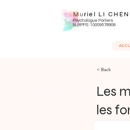
Muriel LI CHE
Psychologue Poitiers
N. RPPS: 10009578906
ACCU
< Back
Les 
les fo