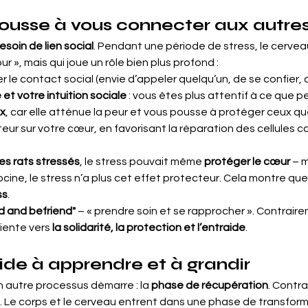
 pousse à vous connecter aux autre
esoin de lien social
. Pendant une période de stress, le cerveau
 », mais qui joue un rôle bien plus profond :
cher le contact social (envie d’appeler quelqu’un, de se confier,
et votre intuition sociale
 : vous êtes plus attentif à ce que 
x
, car elle atténue la peur et vous pousse à protéger ceux q
tecteur sur votre cœur, en favorisant la réparation des cellules 
es rats stressés
, le stress pouvait même 
protéger le cœur
 – 
tocine, le stress n’a plus cet effet protecteur. Cela montre que 
ss
.
d and befriend"
 – « prendre soin et se rapprocher ». Contrair
riente vers 
la solidarité, la protection et l’entraide
.
aide à apprendre et à grandir
n autre processus démarre : la 
phase de récupération
. Contra
p. Le corps et le cerveau entrent dans une phase de transform