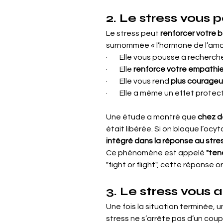
2. Le stress vous
Le stress peut 
renforcer votre b
surnommée « l’hormone de l’amour
·        Elle vous pousse à recher
·        Elle 
renforce votre empathie 
·        Elle vous rend 
plus courageu
·        Elle a même un effet pro
Une étude a montré que 
chez d
était libérée. Si on bloque l’ocy
intégré dans la réponse au stre
Ce phénomène est appelé 
"ten
"fight or flight", cette réponse o
3. Le stress vous 
Une fois la situation terminée, u
stress ne s’arrête pas d’un cou