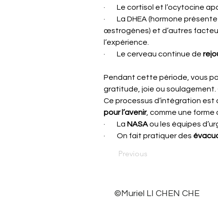
·        Le cortisol et l’ocytocine 
·        La DHEA (hormone présen
œstrogènes) et d’autres facteur
l’expérience.
·        Le cerveau continue de 
rejo
Pendant cette période, vous po
gratitude, joie ou soulagement.
Ce processus d’intégration est c
pour l’avenir
, comme une forme d
·        La 
NASA
 ou les équipes d’ur
·        On fait pratiquer des 
évacua
Previous
©Muriel LI CHEN CHE