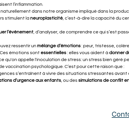
apaisent l’inflammation.
te naturellement dans notre organisme impliqué dans la produc
s stimulent la 
neuroplasticité
, c’est-à-dire la capacité du c
uer l’événement
, d’analyser, de comprendre ce qui s’est pass
uvez ressentir un 
mélange d’émotions
 : peur, tristesse, colèr
 Ces émotions sont 
essentielles
 : elles vous aident à 
donner d
e qu'on appelle l'inoculation de stress: un stress bien géré pe
e vaccination psychologique. C’est pour cette raison que :
gences s’entraînent à vivre des situations stressantes avant d
tions d’urgence aux enfants
, ou des 
simulations de conflit e
Cont