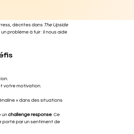
tress, décrites dans 
The Upside 
 problème à fuir : il nous aide 
éfis
ion.
et votre motivation.
énaline » dans des situations 
 un 
challenge response
. Ce 
e porté par un sentiment de 