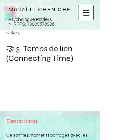
Muriel LI CHEN CHE
Psychologue Poitiers
N. RPPS:
10009578906
< Back
🤝 3. Temps de lien
(Connecting Time)
Description:
Ce sont les moments partagés avec les