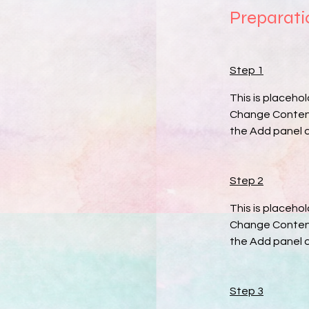
Preparati
Step 1
This is placeho
Change Content.
the Add panel o
Step 2
This is placeho
Change Content.
the Add panel o
Step 3