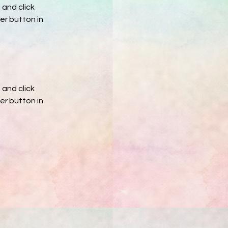
and click 
r button in 
and click 
r button in 