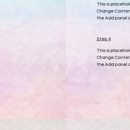
This is placeho
Change Content.
the Add panel o
Step 4
This is placeho
Change Content.
the Add panel o