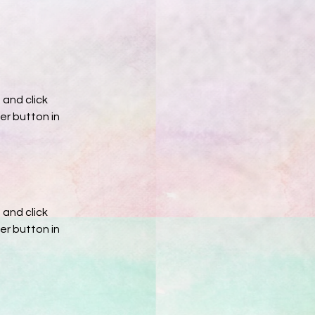
and click 
r button in 
and click 
r button in 