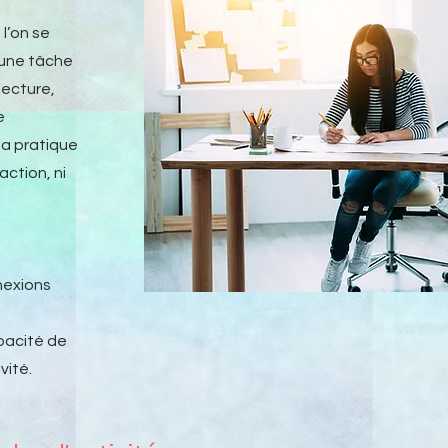
l’on se
 une tâche
lecture,
e
la pratique
action, ni
nexions
pacité de
vité.